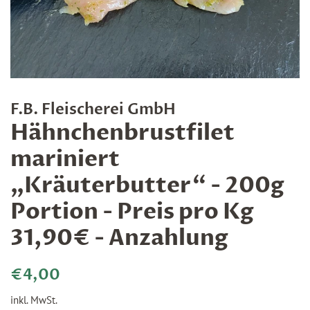
F.B. Fleischerei GmbH
Hähnchenbrustfilet
mariniert
„Kräuterbutter“ - 200g
Portion - Preis pro Kg
31,90€ - Anzahlung
Normaler
Sonderpreis
€4,00
Preis
inkl. MwSt.